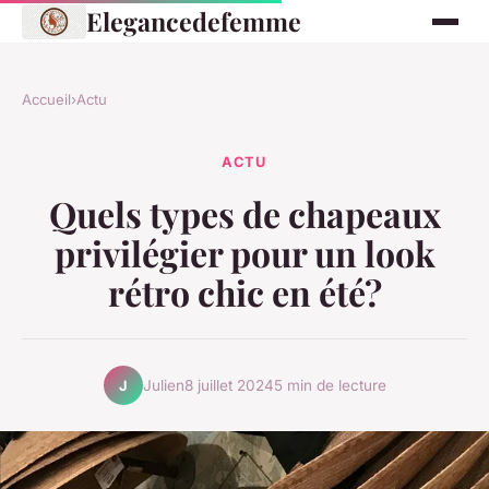
Elegancedefemme
Accueil
›
Actu
ACTU
Quels types de chapeaux
privilégier pour un look
rétro chic en été?
Julien
8 juillet 2024
5 min de lecture
J