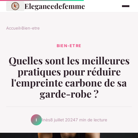
Elegancedefemme
Accueil
›
Bien-etre
BIEN-ETRE
Quelles sont les meilleures
pratiques pour réduire
l'empreinte carbone de sa
garde-robe ?
Inès
8 juillet 2024
7 min de lecture
I